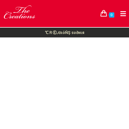
0
℃ＲⒺ𝓐𝔱ιόŇŞ ѕυ∂нιя